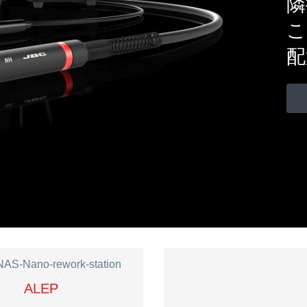
隣
こ
配
ALEP