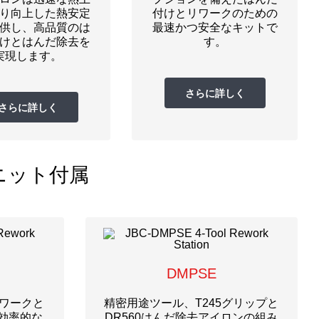
り向上した熱安定
付けとリワークのための
供し、高品質のは
最速かつ安全なキットで
けとはんだ除去を
す。
実現します。
さらに詳しく
さらに詳しく
ニット付属
DMPSE
リワークと
精密用途ツール、T245グリップと
効率的な
DR560はんだ除去アイロンの組み