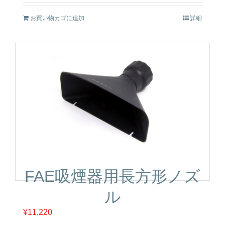
お買い物カゴに追加
詳細
FAE吸煙器用長方形ノズ
ル
¥
11,220