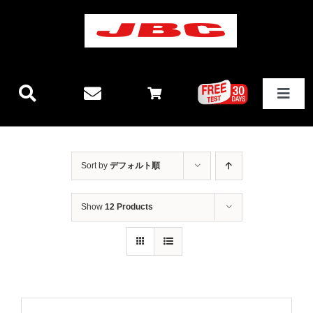
Skip
to
content
Toggle
Navigat
JBCテクノロジー
Sort by
デフォルト順
新製品情報
Show
12 Products
ステーション
その他製品