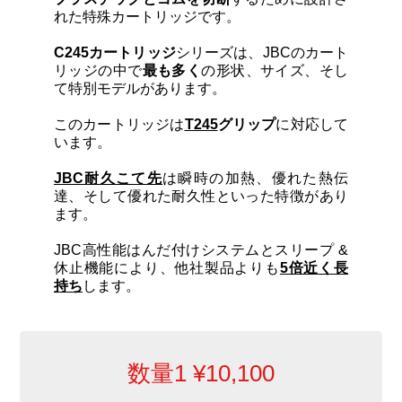
カートリッジとこて先
れた特殊カートリッジです。
C245カートリッジ
シリーズは、JBCのカート
サポート
リッジの中で
最も多く
の形状、サイズ、そし
て特別モデルがあります。
検索
このカートリッジは
T245
グリップ
に対応して
います。
JBC耐久こて先
は瞬時の加熱、優れた熱伝
お問合せ
達、そして優れた耐久性といった特徴があり
ます。
ショッピングカート
JBC高性能はんだ付けシステムとスリープ &
休止機能により、他社製品よりも
5倍近く長
持ち
します。
日本語
数量1
¥
10,100