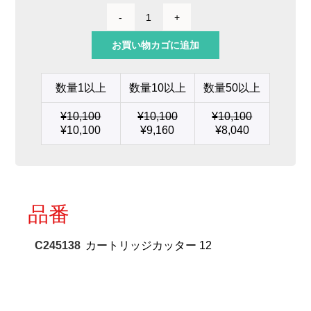
カ
ー
お買い物カゴに追加
ト
リ
ッ
数量1以上
数量10以上
数量50以上
ジ
カ
¥
10,100
¥
10,100
¥
10,100
ッ
¥
10,100
¥
9,160
¥
8,040
タ
ー
12
個
品番
C245138
カートリッジカッター 12