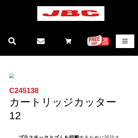
Skip
to
content
Toggle
Navigat
JBCテクノロジー
新製品情報
C245138
ステーション
カートリッジカッター
12
その他製品
プラスチックとゴムを切断
するために設計さ