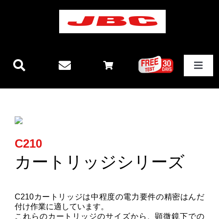
Skip
to
content
Toggle
Navigat
JBCテクノロジー
新製品情報
C210
ステーション
カートリッジシリーズ
その他製品
C210カートリッジは中程度の電力要件の精密はんだ
付け作業に適しています。
これらのカートリッジのサイズから、顕微鏡下での