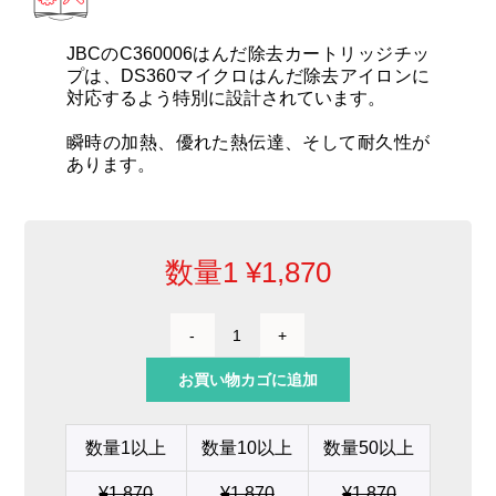
カートリッジとこて先
JBCのC360006はんだ除去カートリッジチッ
サポート
プは、DS360マイクロはんだ除去アイロンに
対応するよう特別に設計されています。
瞬時の加熱、優れた熱伝達、そして耐久性が
検索
あります。
お問合せ
数量1
¥
1,870
ショッピングカート
ス
ル
日本語
お買い物カゴに追加
ー
ホ
ー
数量1以上
数量10以上
数量50以上
ル
は
¥
1,870
¥
1,870
¥
1,870