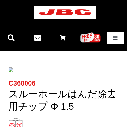
Skip
to
content
Toggle
Navigat
JBCテクノロジー
新製品情報
C360006
ステーション
スルーホールはんだ除去
用チップ Φ 1.5
その他製品