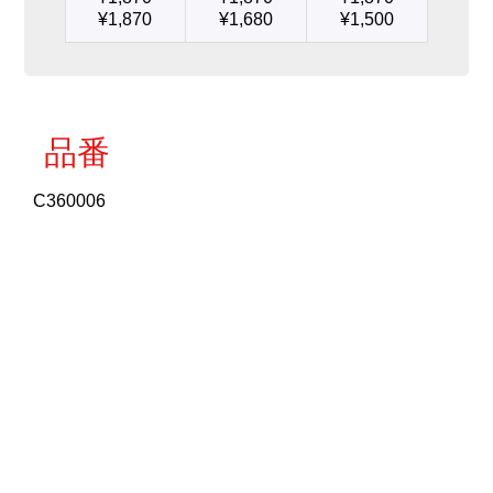
ん
¥
1,870
¥
1,680
¥
1,500
だ
除
去
用
チ
ッ
品番
プ
Φ
C360006
1.5
個