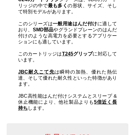
カートリッジとこて先
リッジの中で
最も多く
の形状、サイズ、そし
て特別モデルがあります。
サポート
このシリーズは
一般用途はんだ付け
に適して
おり、
SMD部品
やグランドプレーンのはんだ
付けのような高電力を必要とするアプリケー
検索
ションにも適しています。
このカートリッジは
T245
グリップ
に対応して
います。
お問合せ
JBC耐久こて先
は瞬時の加熱、優れた熱伝
達、そして優れた耐久性といった特徴があり
ショッピングカート
ます。
JBC高性能はんだ付けシステムとスリープ &
日本語
休止機能により、他社製品よりも
5倍近く長
持ち
します。