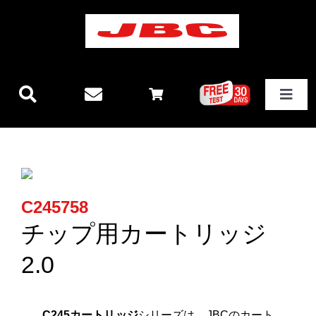
Skip
to
content
Toggle
Navigat
JBCテクノロジー
新製品情報
C245758
ステーション
チップ用カートリッジ
2.0
その他製品
C245カートリッジ
シリーズは、JBCのカート