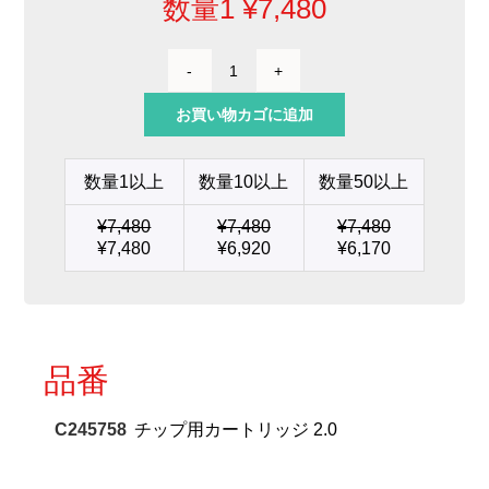
数量1
¥
7,480
チ
ッ
お買い物カゴに追加
プ
用
カ
数量1以上
数量10以上
数量50以上
ー
ト
¥
7,480
¥
7,480
¥
7,480
リ
¥
7,480
¥
6,920
¥
6,170
ッ
ジ
2.0
個
品番
C245758
チップ用カートリッジ 2.0