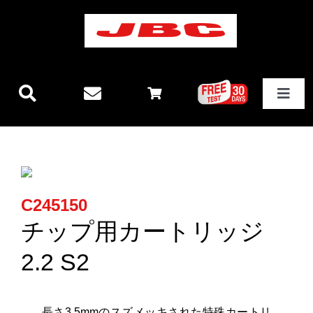
Skip
to
content
Toggle
Navigat
JBCテクノロジー
新製品情報
C245150
ステーション
チップ用カートリッジ
2.2 S2
その他製品
長さ3.5mmのスズメッキされた特殊カートリ