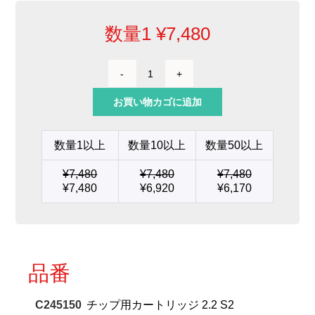
数量1
¥
7,480
チ
ッ
お買い物カゴに追加
プ
用
カ
数量1以上
数量10以上
数量50以上
ー
ト
¥
7,480
¥
7,480
¥
7,480
リ
¥
7,480
¥
6,920
¥
6,170
ッ
ジ
2.2
S2
個
品番
C245150
チップ用カートリッジ 2.2 S2