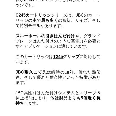
カートリッジとこて先
ッジです。
C245カートリッジ
シリーズは、JBCのカート
サポート
リッジの中で
最も多く
の形状、サイズ、そし
て特別モデルがあります。
検索
スルーホールの引きはんだ付け
や、グランド
プレーンはんだ付けのような高電力を必要と
するアプリケーションに適しています。
お問合せ
このカートリッジは
T245
グリップ
に対応して
います。
ショッピングカート
JBC耐久こて先
は瞬時の加熱、優れた熱伝
達、そして優れた耐久性といった特徴があり
ます。
日本語
JBC高性能はんだ付けシステムとスリープ &
休止機能により、他社製品よりも
5倍近く長
持ち
します。