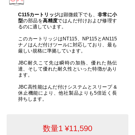
カートリッジとこて先
C115カートリッジ
は顕微鏡下でも、
非常に小
サポート
型
の部品を
高精度
ではんだ付けおよび修理す
るのに適しています。
このカートリッジはNT115、NP115とAN115
検索
ナノはんだ付けツールに対応しており、最も
厳しい規格に準拠しています。
お問合せ
JBC耐久こて先は瞬時の加熱、優れた熱伝
達、そして優れた耐久性といった特徴があり
ます。
ショッピングカート
JBC高性能はんだ付けシステムとスリープ &
休止機能により、他社製品よりも5倍近く長
持ちします。
日本語
数量1
¥
11,590