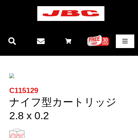
Skip
to
content
Toggle
Navigat
JBCテクノロジー
新製品情報
C115129
ステーション
ナイフ型カートリッジ
2.8 x 0.2
その他製品