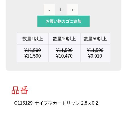
ナ
イ
お買い物カゴに追加
フ
型
カ
数量1以上
数量10以上
数量50以上
ー
ト
¥
11,590
¥
11,590
¥
11,590
リ
¥
11,590
¥
10,470
¥
9,910
ッ
ジ
2.8
x
0.2
個
品番
C115129
ナイフ型カートリッジ 2.8 x 0.2