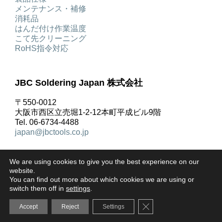
メンテナンス・補修
消耗品
はんだ付け作業温度
こて先クリーニング
RoHS指令対応
JBC Soldering Japan 株式会社
〒550-0012
大阪市西区立売堀1-2-12本町平成ビル9階
Tel. 06-6734-4488
japan@jbctools.co.jp
We are using cookies to give you the best experience on our
website.
You can find out more about which cookies we are using or
著作権 © JBC Soldering S.L. |
リーガルノーティス
|
プ
switch them off in
settings
.
ライバシーポリシー
|
ご利用規約
|
クッキーポリシー
|
Close GDPR Cookie Ba
Accept
Reject
Settings
お問合せ