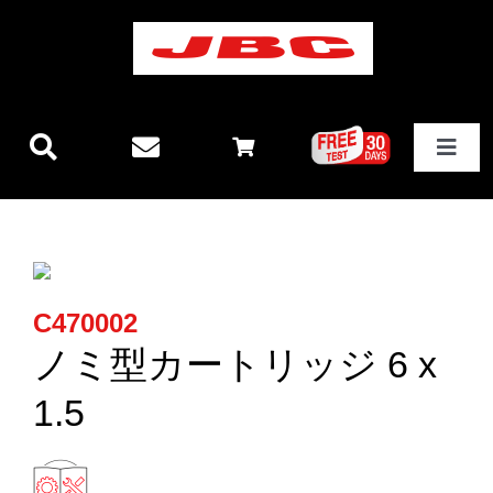
Skip
to
content
Toggle
Navigat
JBCテクノロジー
新製品情報
C470002
ステーション
ノミ型カートリッジ 6 x
1.5
その他製品