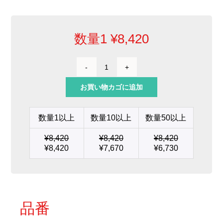
数量1
¥
8,420
ノ
ミ
お買い物カゴに追加
型
カ
ー
数量1以上
数量10以上
数量50以上
ト
リ
¥
8,420
¥
8,420
¥
8,420
ッ
¥
8,420
¥
7,670
¥
6,730
ジ
6
x
1.5
個
品番