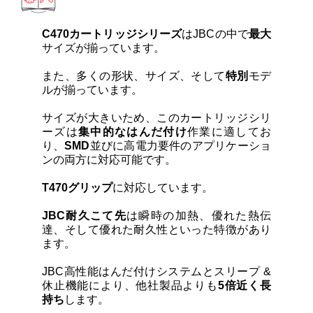
カートリッジとこて先
C470カートリッジシリーズ
はJBCの中で
最大
サポート
サイズが揃っています。
また、多くの形状、サイズ、そして
特別
モデ
ルが揃っています。
検索
サイズが大きいため、このカートリッジシリ
ーズは
集中的なはんだ付け
作業に適してお
お問合せ
り、
SMD
並びに高電力要件のアプリケーショ
ンの両方に対応可能です。
ショッピングカート
T470
グリップ
に対応しています。
JBC耐久こて先
は瞬時の加熱、優れた熱伝
達、そして優れた耐久性といった特徴があり
日本語
ます。
JBC高性能はんだ付けシステムとスリープ &
休止機能により、他社製品よりも
5倍近く長
持ち
します。