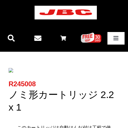
Skip
to
content
Toggle
Navigat
JBCテクノロジー
新製品情報
R245008
ステーション
ノミ形カートリッジ 2.2
x 1
その他製品
このカートリッジは
自動はんだ付け工程
で使