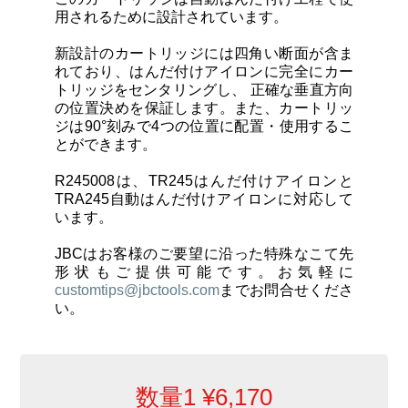
カートリッジとこて先
用されるために設計されています。
新設計のカートリッジには
四角い断面が含ま
サポート
れて
おり、はんだ付けアイロンに完全にカー
トリッジをセンタリングし、
正確な垂直方向
の位置決めを保証
します。また、カートリッ
検索
ジは
90°刻みで4つの位置に配置・使用
するこ
とができます。
R245008は、TR245はんだ付けアイロンと
お問合せ
TRA245自動はんだ付けアイロンに対応して
います。
ショッピングカート
JBCはお客様のご要望に沿った特殊なこて先
形状もご提供可能です。お気軽に
customtips@jbctools.com
までお問合せくださ
日本語
い。
数量1
¥
6,170