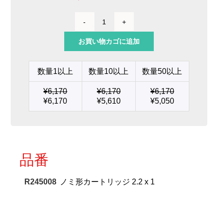
ノ
ミ
お買い物カゴに追加
形
カ
ー
数量1以上
数量10以上
数量50以上
ト
リ
¥
6,170
¥
6,170
¥
6,170
ッ
¥
6,170
¥
5,610
¥
5,050
ジ
2.2
x
1
個
品番
R245008
ノミ形カートリッジ 2.2 x 1