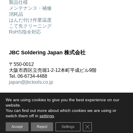
製品仕様
メンテナンス・補修
消耗品
はんだ付け作業温度
こて先クリーニング
RoHS指令対応
JBC Soldering Japan 株式会社
〒550-0012
大阪市西区立売堀1-2-12本町平成ビル9階
Tel. 06-6734-4488
japan@jbctools.co.jp
We are using cookies to give you the best experience on our
website.
You can find out more about which cookies we are using or
著作権 © JBC Soldering S.L. |
リーガルノーティス
|
プ
switch them off in
settings
.
ライバシーポリシー
|
ご利用規約
|
クッキーポリシー
|
Close GDPR Cookie Ba
Accept
Reject
Settings
お問合せ