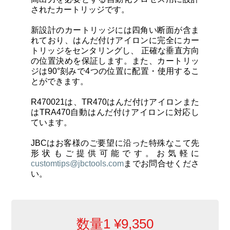
カートリッジとこて先
されたカートリッジです。
新設計のカートリッジには
四角い断面が含ま
サポート
れて
おり、はんだ付けアイロンに完全にカー
トリッジをセンタリングし、
正確な垂直方向
の位置決めを保証
します。また、カートリッ
検索
ジは
90°刻みで4つの位置に配置・使用
するこ
とができます。
R470021は、TR470はんだ付けアイロンまた
お問合せ
はTRA470自動はんだ付けアイロンに対応し
ています。
ショッピングカート
JBCはお客様のご要望に沿った特殊なこて先
形状もご提供可能です。お気軽に
customtips@jbctools.com
までお問合せくださ
日本語
い。
数量1
¥
9,350