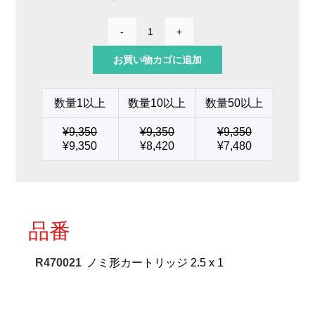
ノ
ミ
お買い物カゴに追加
形
カ
ー
数量1以上
数量10以上
数量50以上
ト
リ
¥
9,350
¥
9,350
¥
9,350
ッ
¥
9,350
¥
8,420
¥
7,480
ジ
2.5
x
1
個
品番
R470021
ノミ形カートリッジ 2.5 x 1