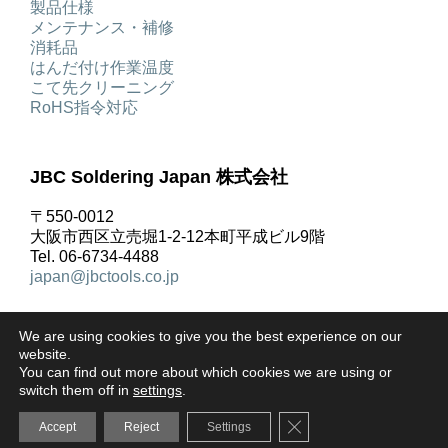
製品仕様
メンテナンス・補修
消耗品
はんだ付け作業温度
こて先クリーニング
RoHS指令対応
JBC Soldering Japan 株式会社
〒550-0012
大阪市西区立売堀1-2-12本町平成ビル9階
Tel. 06-6734-4488
japan@jbctools.co.jp
We are using cookies to give you the best experience on our
website.
You can find out more about which cookies we are using or
著作権 © JBC Soldering S.L. |
リーガルノーティス
|
プ
switch them off in
settings
.
ライバシーポリシー
|
ご利用規約
|
クッキーポリシー
|
Close GDPR Cookie Ba
Accept
Reject
Settings
お問合せ