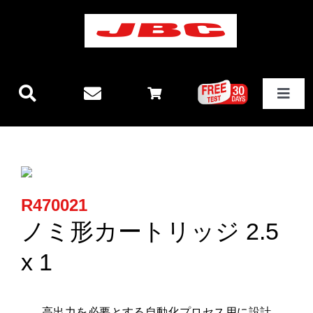
Skip
to
content
Toggle
Navigat
JBCテクノロジー
新製品情報
R470021
ステーション
ノミ形カートリッジ 2.5
x 1
その他製品
高出力を必要とする自動化プロセス
用に設計