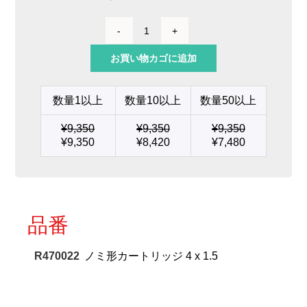
ノ
ミ
お買い物カゴに追加
形
カ
ー
数量1以上
数量10以上
数量50以上
ト
リ
¥
9,350
¥
9,350
¥
9,350
ッ
¥
9,350
¥
8,420
¥
7,480
ジ
4
x
1.5
個
品番
R470022
ノミ形カートリッジ 4 x 1.5