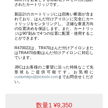
カートリッジとこて先
されたカートリッジです。
新設計のカートリッジには
四角い断面が含ま
サポート
れて
おり、はんだ付けアイロンに完全にカー
トリッジをセンタリングし、
正確な垂直方向
の位置決めを保証
します。また、カートリッ
検索
ジは
90°刻みで4つの位置に配置・使用
するこ
とができます。
R470022は、TR470はんだ付けアイロンまた
お問合せ
はTRA470自動はんだ付けアイロンに対応し
ています。
ショッピングカート
JBCはお客様のご要望に沿った特殊なこて先
形状もご提供可能です。お気軽に
customtips@jbctools.com
までお問合せくださ
日本語
い。
数量1
¥
9,350