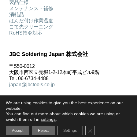
製品仕様
メンテナンス・補修
消耗品
はんだ付け作業温度
こて先クリーニング
RoHS指令対応
JBC Soldering Japan 株式会社
〒550-0012
大阪市西区立売堀1-2-12本町平成ビル9階
Tel. 06-6734-4488
japan@jbctools.co.jp
We are using cookies to give you the best experience on our
website.
You can find out more about which cookies we are using or
著作権 © JBC Soldering S.L. |
リーガルノーティス
|
プ
switch them off in
settings
.
ライバシーポリシー
|
ご利用規約
|
クッキーポリシー
|
Close GDPR Cookie Ba
Accept
Reject
Settings
お問合せ