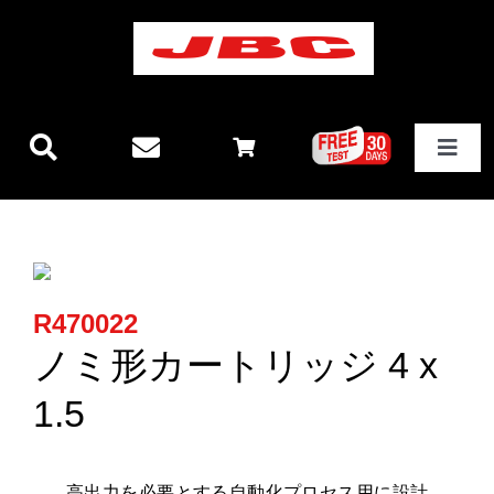
Skip
to
content
Toggle
Navigat
JBCテクノロジー
新製品情報
R470022
ステーション
ノミ形カートリッジ 4 x
1.5
その他製品
高出力を必要とする自動化プロセス
用に設計