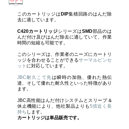
カートリッジとこて先
このカートリッジは
DIP
集積回路のはんだ除
サポート
去に適しています。
C420カートリッジ
シリーズは
SMD
部品のは
んだ付け及びはんだ除去に適していて、作業
検索
時間の短縮も可能です。
このシリーズは、作業者のニーズにカートリ
お問合せ
ッジを合わせることができる
サーマルピンセ
ット
に対応しています。
ショッピングカート
JBC耐久こて先
は瞬時の加熱、優れた熱伝
達、そして優れた耐久性といった特徴があり
ます。
日本語
JBC高性能はんだ付けシステムとスリープ &
休止機能により、他社製品よりも
5倍近く長
持ち
します。
カートリッジは単品販売です。