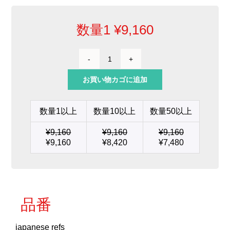
数量1
¥
9,160
ブ
レ
お買い物カゴに追加
ー
ド
型
数量1以上
数量10以上
数量50以上
カ
ー
¥
9,160
¥
9,160
¥
9,160
ト
¥
9,160
¥
8,420
¥
7,480
リ
ッ
ジ
6.0
個
品番
japanese refs