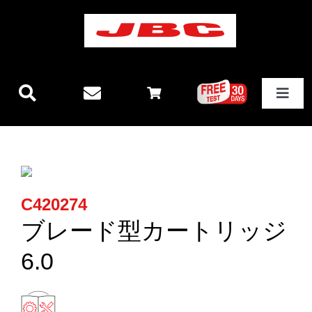
Skip
to
content
Toggle
Navigat
JBCテクノロジー
新製品情報
C420274
ステーション
ブレード型カートリッジ
6.0
その他製品