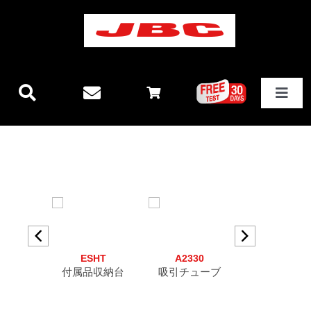
Skip
to
content
Toggle
Navigat
JBCテクノロジー
新製品情報
ステーション
DS
ESHT
A2330
CU110
その他製品
ス型ディ
付属品収納台
吸引チューブ
エクストラ
レイ
と
三脚用カッ