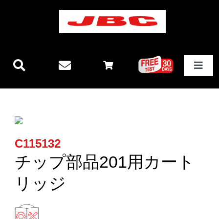
Skip
to
content
Toggle
Navigat
JBCテクノロジー
新製品情報
C115132
ステーション
チップ部品201用カート
リッジ
その他製品