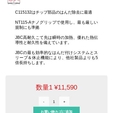
カートリッジとこて先
C115132はチップ部品のはんだ除去に最適
サポート
NT115-Aナノグリップで使用し、最も厳しい
規制にも準拠
検索
JBC高耐久こて先は瞬時の加熱、優れた熱伝
導性と耐久性を備えています。
お問合せ
JBCの最も効率的なはんだ付けシステムとス
リープ＆休止機能により、他社製品よりも5
倍長持ちします。
ショッピングカート
日本語
数量1
¥
11,590
チ
ッ
お買い物カゴに追加