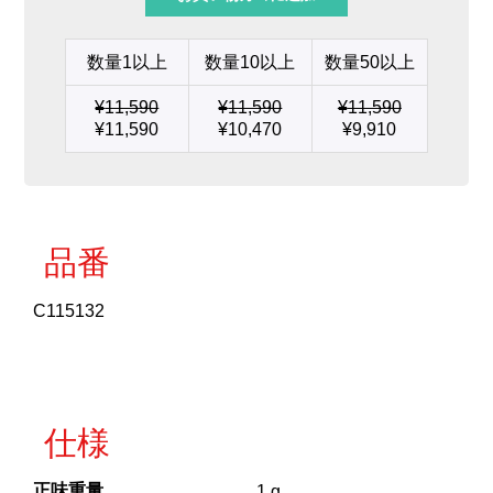
プ
部
品
数量1以上
数量10以上
数量50以上
201
用
¥
11,590
¥
11,590
¥
11,590
カ
¥
11,590
¥
10,470
¥
9,910
ー
ト
リ
ッ
ジ
個
品番
C115132
仕様
正味重量
1 g