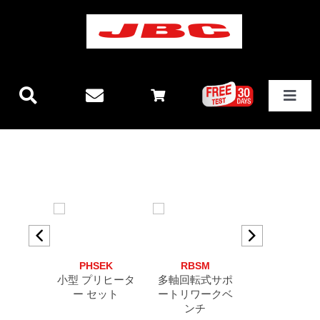
Skip
to
content
Toggle
Navigat
JBCテクノロジー
新製品情報
ステーション
PHSEK
RBSM
RBS
その他製品
小型 プリヒータ
多軸回転式サポ
小型リワー
ー セット
ートリワークベ
ンチ
ンチ