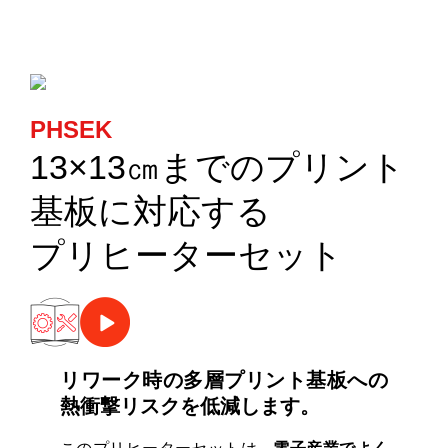
カートリッジとこて先
サポート
PHSEK
検索
13×13㎝までのプリント
お問合せ
基板に対応する
プリヒーターセット
ショッピングカート
日本語
リワーク時の多層プリント基板への
熱衝撃リスクを低減します。