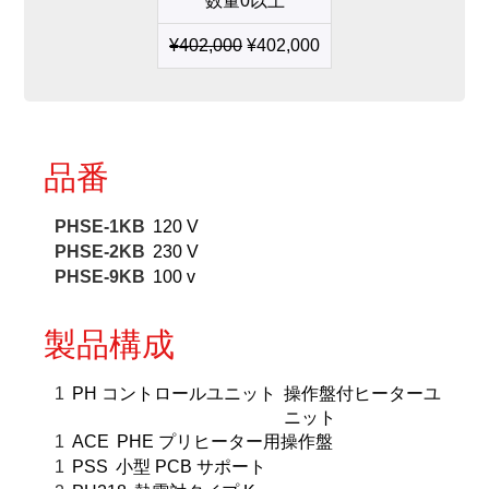
数量0以上
プ
リ
¥
402,000
¥
402,000
ン
ト
基
板
に
対
品番
応
す
る
PHSE-1KB
120 V
プ
PHSE-2KB
230 V
リ
PHSE-9KB
100 v
ヒ
ー
タ
製品構成
ー
セ
1
PH コントロールユニット
操作盤付ヒーターユ
ッ
ニット
ト
1
ACE
PHE プリヒーター用操作盤
個
1
PSS
小型 PCB サポート