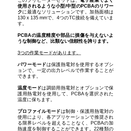
このプリヒーターセットは、
電子産業でよく
使用されるような小型/中型のPCBAのリワー
ク
に最適なソリューションです。加熱面積は
130 x 135 mmで、4つのTC接続を備えていま
す。
PCBAの温度精度や部品に損傷を与えないよ
うな制御など、比類ない信頼性を誇ります。
3つの作業モードがあります。
パワーモード
は保護熱電対を使用するオプシ
ョンで、一定の出力レベルで作業することが
できます。
温度モード
は調節用熱電対とオプションで保
護用熱電対を使用して、PCBAを選択された
温度に保ちます。
プロファイルモード
は制御・保護用熱電対の
使用により、各アプリケーションで推奨され
る限界レベルを超えることなく、PCBAの加
熱速度を制御することができます。22種類の