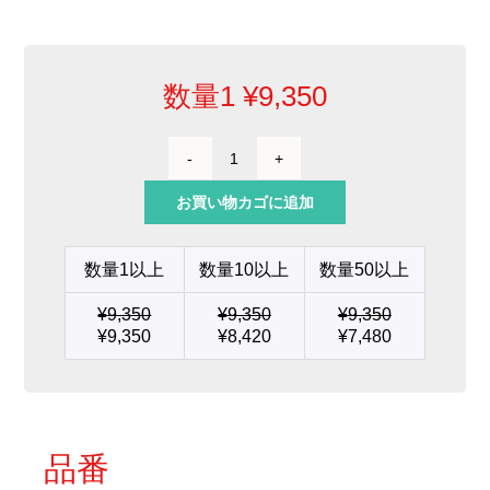
数量1
¥
9,350
引
き
お買い物カゴに追加
は
ん
だ
数量1以上
数量10以上
数量50以上
付
け
¥
9,350
¥
9,350
¥
9,350
用
¥
9,350
¥
8,420
¥
7,480
カ
ー
ト
リ
ッ
ジ
品番
0.75