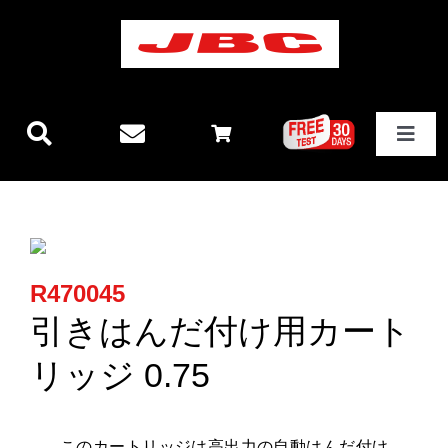
Skip
to
content
Toggle
Navigat
JBCテクノロジー
新製品情報
R470045
ステーション
引きはんだ付け用カート
リッジ 0.75
その他製品
このカートリッジは
高出力の自動はんだ付け