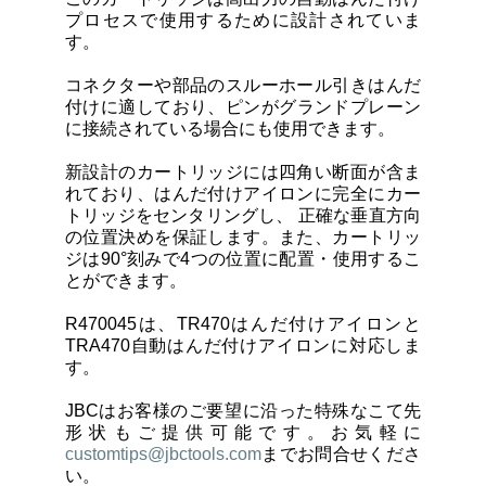
カートリッジとこて先
プロセス
で使用するために設計されていま
す。
サポート
コネクターや部品のスルーホール引きはんだ
付け
に適しており、
ピンがグランドプレーン
に接続されている場合にも使用できます。
検索
新設計のカートリッジには
四角い断面が含ま
れて
おり、はんだ付けアイロンに完全にカー
トリッジをセンタリングし、
正確な垂直方向
お問合せ
の位置決めを保証
します。また、カートリッ
ジは
90°刻みで4つの位置に配置・使用
するこ
とができます。
ショッピングカート
R470045は、TR470はんだ付けアイロンと
TRA470自動はんだ付けアイロンに対応しま
日本語
す。
JBCはお客様のご要望に沿った特殊なこて先
形状もご提供可能です。お気軽に
customtips@jbctools.com
までお問合せくださ
い。