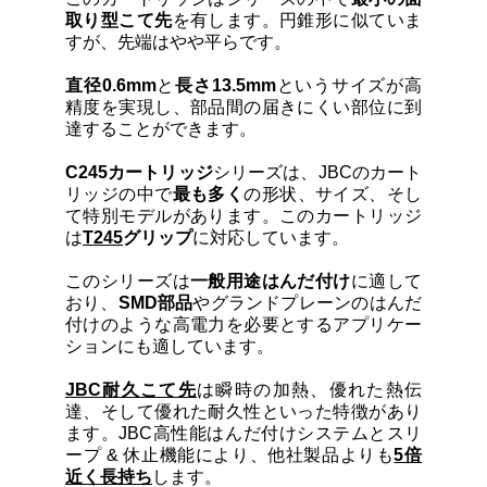
カートリッジとこて先
取り型こて先
を有します。円錐形に似ていま
すが、先端はやや平らです。
サポート
直径0.6mm
と
長さ13.5mm
というサイズが高
精度を実現し、部品間の届きにくい部位に到
達することができます。
検索
C245カートリッジ
シリーズは、JBCのカート
リッジの中で
最も多く
の形状、サイズ、そし
て特別モデルがあります。このカートリッジ
お問合せ
は
T245
グリップ
に対応しています。
このシリーズは
一般用途はんだ付け
に適して
ショッピングカート
おり、
SMD部品
やグランドプレーンのはんだ
付けのような高電力を必要とするアプリケー
ションにも適しています。
日本語
JBC耐久こて先
は瞬時の加熱、優れた熱伝
達、そして優れた耐久性といった特徴があり
ます。JBC高性能はんだ付けシステムとスリ
ープ & 休止機能により、他社製品よりも
5倍
近く長持ち
します。