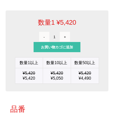
数量1
¥
5,420
面
取
お買い物カゴに追加
り
型
カ
数量1以上
数量10以上
数量50以上
ー
ト
¥
5,420
¥
5,420
¥
5,420
リ
¥
5,420
¥
5,050
¥
4,490
ッ
ジ
Φ
0.6
個
品番