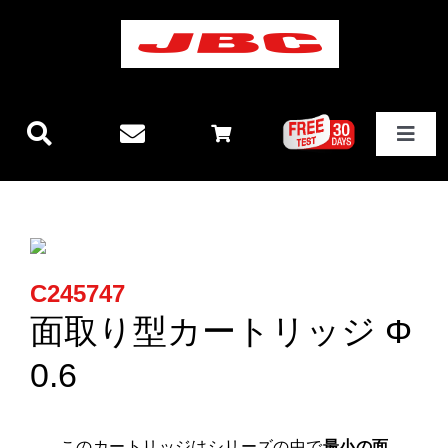
Skip
to
content
Toggle
Navigat
JBCテクノロジー
新製品情報
C245747
ステーション
面取り型カートリッジ Φ
0.6
その他製品
このカートリッジはシリーズの中で
最小の面