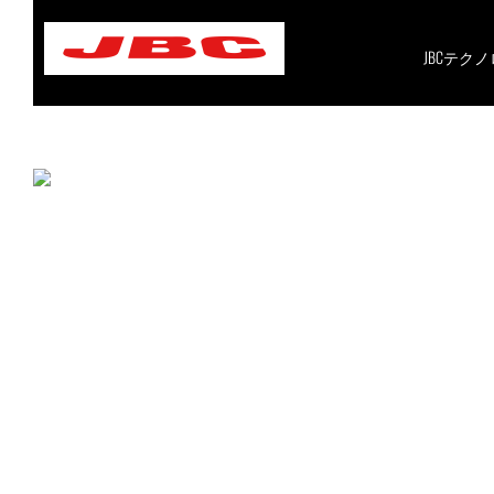
Skip
to
content
JBCテク