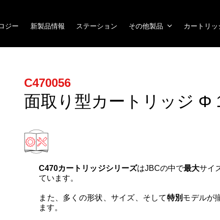
ノロジー
新製品情報
ステーション
その他製品
カートリッ
C470056
面取り型カートリッジ Φ 
C470カートリッジシリーズ
はJBCの中で
最大
サイ
ています。
また、多くの形状、サイズ、そして
特別
モデルが
ます。