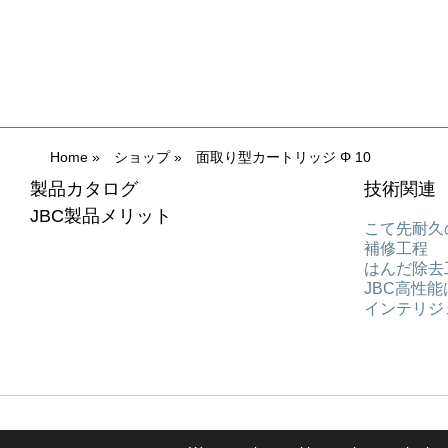
Home
»
ショップ
»
面取り型カートリッジ Φ 10
製品カタログ
技術関連
JBC製品メリット
こて先耐久
補修工程
はんだ除去
JBC高性
インテリジ