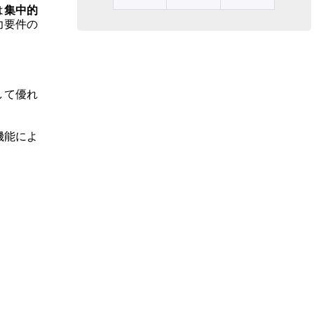
は
集中的
Φ
力要件の
10
個
して優れ
機能によ