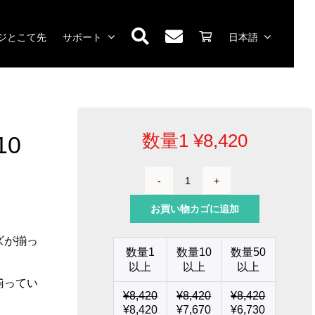
ジとこて先
サポート
日本語
数量1
¥
8,420
10
面
取
お買い物カゴに追加
り
型
ズが揃っ
カ
数量1
数量10
数量50
ー
以上
以上
以上
ト
揃ってい
リ
¥
8,420
¥
8,420
¥
8,420
ッ
¥
8,420
¥
7,670
¥
6,730
ジ