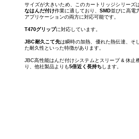
サイズが大きいため、このカートリッジシリーズ
なはんだ付け
作業に適しており、
SMD
並びに高電
アプリケーションの両方に対応可能です。
T470
グリップ
に対応しています。
JBC耐久こて先
は瞬時の加熱、優れた熱伝達、そ
た耐久性といった特徴があります。
JBC高性能はんだ付けシステムとスリープ & 休止
り、他社製品よりも
5倍近く長持ち
します。