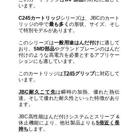
カートリッジとこて先
います。
C245カートリッジ
シリーズは、JBCのカート
サポート
リッジの中で
最も多く
の形状、サイズ、そし
て特別モデルがあります。
検索
このシリーズは
一般用途はんだ付け
に適して
おり、
SMD部品
やグランドプレーンのはんだ
付けのような高電力を必要とするアプリケー
ションにも適しています。
お問合せ
このカートリッジは
T245
グリップ
に対応して
います。
ショッピングカート
JBC耐久こて先
は瞬時の加熱、優れた熱伝
達、そして優れた耐久性といった特徴があり
日本語
ます。
JBC高性能はんだ付けシステムとスリープ &
休止機能により、他社製品よりも
5倍近く長
持ち
します。