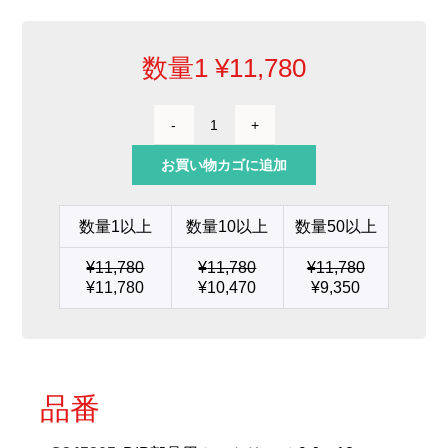
数量1
¥
11,780
DIP
部
お買い物カゴに追加
品
用
カ
数量1以上
数量10以上
数量50以上
ー
ト
¥
11,780
¥
11,780
¥
11,780
リ
¥
11,780
¥
10,470
¥
9,350
ッ
ジ
9.6
x
12
個
品番