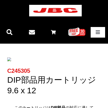
Skip
to
content
Toggle
Navigat
JBCテクノロジー
新製品情報
C245305
ステーション
DIP部品用カートリッジ
9.6 x 12
その他製品
このカートリッジは
DIP部品
の対応に適して