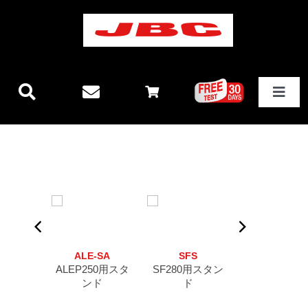
Skip
to
content
Toggle
Navigat
JBCテクノロジー
新製品情報
ステーション
ALE-SA
SFS
AMS
その他製品
ALEP250用スタ
SF280用スタン
AM120＆PA1
ンド
ド
マイクロピ
ット用スタ