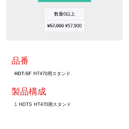
タ
ン
数量0以上
ド
個
¥
57,900
¥
57,900
品番
HDT-SF
HT470用スタンド
製品構成
1
HDTS
HT470用スタンド