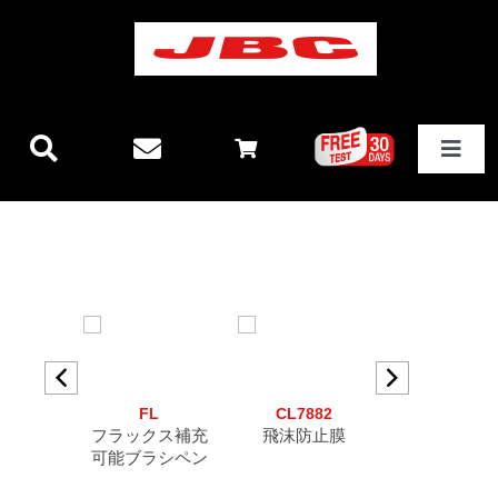
Skip
to
content
Toggle
Navigat
JBCテクノロジー
新製品情報
ステーション
57
FL
CL7882
CL7889
その他製品
用グリップ
フラックス補充
飛沫防止膜
スタンド用
可能ブラシペン
パー