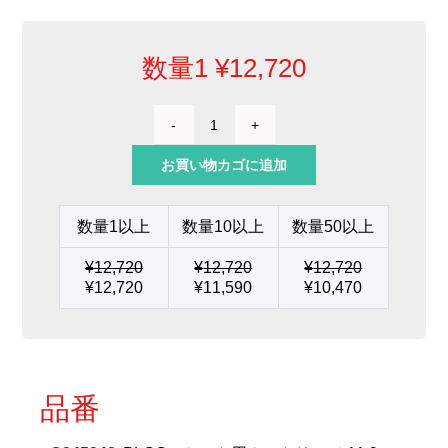
数量1
¥
12,720
PLCC
ソ
お買い物カゴに追加
ケ
ッ
ト
数量1以上
数量10以上
数量50以上
用
カ
¥
12,720
¥
12,720
¥
12,720
ー
¥
12,720
¥
11,590
¥
10,470
ト
リ
ッ
ジ
11.9
x
品番
14.5
個