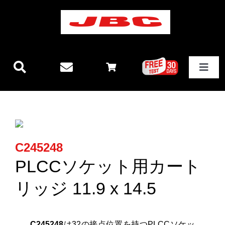
Skip
to
content
Toggle
Navigat
JBCテクノロジー
新製品情報
C245248
ステーション
PLCCソケット用カート
リッジ 11.9 x 14.5
その他製品
C245248
は32の接点位置を持つPLCCソケッ