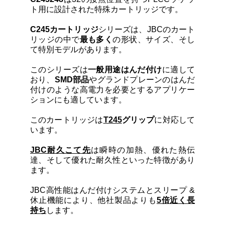
カートリッジとこて先
ト用に設計された特殊カートリッジです。
C245カートリッジ
シリーズは、JBCのカート
サポート
リッジの中で
最も多く
の形状、サイズ、そし
て特別モデルがあります。
検索
このシリーズは
一般用途はんだ付け
に適して
おり、
SMD部品
やグランドプレーンのはんだ
付けのような高電力を必要とするアプリケー
ションにも適しています。
お問合せ
このカートリッジは
T245
グリップ
に対応して
います。
ショッピングカート
JBC耐久こて先
は瞬時の加熱、優れた熱伝
達、そして優れた耐久性といった特徴があり
日本語
ます。
JBC高性能はんだ付けシステムとスリープ &
休止機能により、他社製品よりも
5倍近く長
持ち
します。