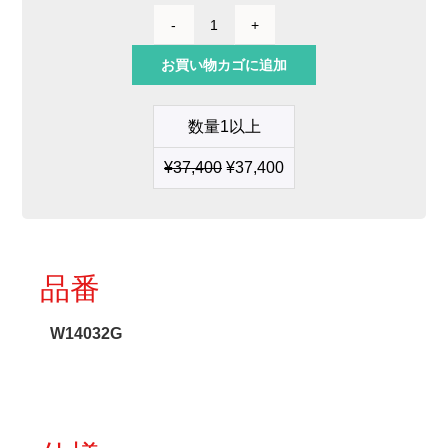
W140
カ
お買い物カゴに追加
ー
ト
リ
数量1以上
ッ
ジ
¥
37,400
¥
37,400
32G
Ø0.20mm
個
品番
W14032G