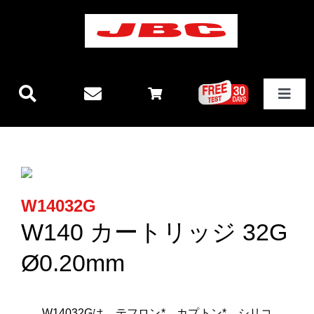
Skip
to
content
Toggle
Navigat
JBCテクノロジー
新製品情報
W14032G
ステーション
W140 カートリッジ 32G
Ø0.20mm
その他製品
W14032Gは、テフロン*、カプトン*、シリコ