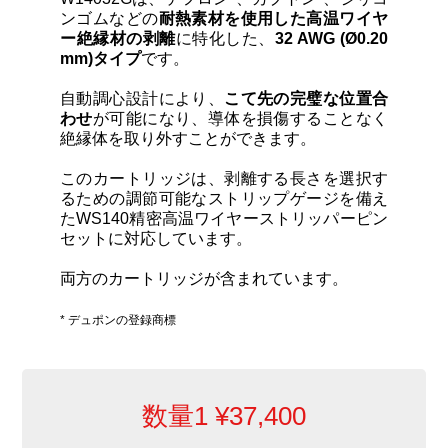
カートリッジとこて先
ンゴムなどの
耐熱素材を使用した高温ワイヤ
ー絶縁材の剥離
に特化した、
32 AWG (Ø0.20
mm)タイプ
です。
サポート
自動調心設計により、
こて先の完璧な位置合
わせ
が可能になり、導体を損傷することなく
検索
絶縁体を取り外すことができます。
このカートリッジは、剥離する長さを選択す
るための調節可能なストリップゲージを備え
お問合せ
たWS140精密高温ワイヤーストリッパーピン
セットに対応しています。
ショッピングカート
両方のカートリッジが含まれています。
* デュポンの登録商標
日本語
数量1
¥
37,400