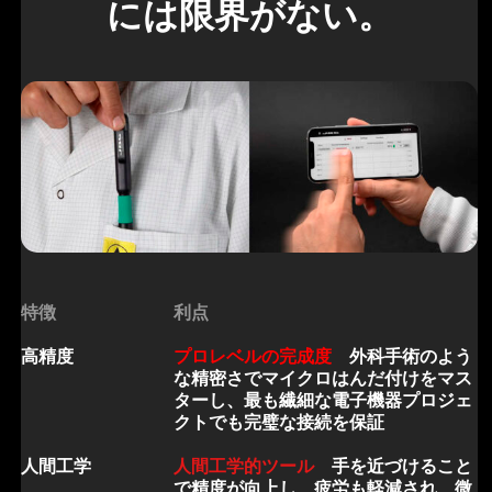
には限界がない。
特徴
利点
高精度
プロレベルの完成度
外科手術のよう
な精密さでマイクロはんだ付けをマス
ターし、最も繊細な電子機器プロジェ
クトでも完璧な接続を保証
人間工学
人間工学的ツール
手を近づけること
で精度が向上し、疲労も軽減され、微