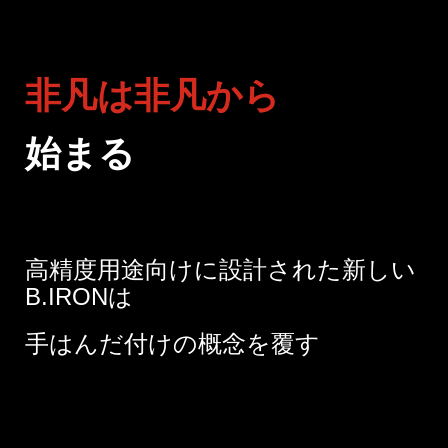
カートリッジとこて先
サポート
非凡は非凡から
検索
始まる
お問合せ
高精度用途向けに設計された新しい
ショッピングカート
B.IRONは
日本語
手はんだ付けの概念を覆す