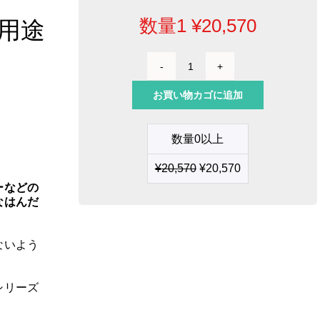
数量1
¥
20,570
用途
3m
ケ
お買い物カゴに追加
ー
ブ
ル
数量0以上
付
ハ
。
¥
20,570
¥
20,570
イ
パ
ーなどの
ワ
なはんだ
ー
用
途
ないよう
グ
リ
ッ
シリーズ
プ
個