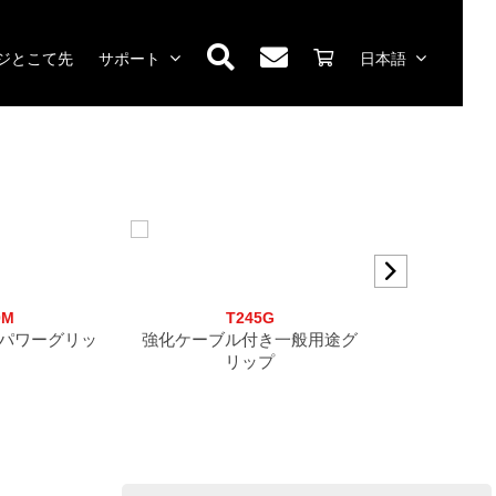
ジとこて先
サポート
日本語
0M
T245G
N
パワーグリッ
強化ケーブル付き一般用途グ
ナノ
リップ