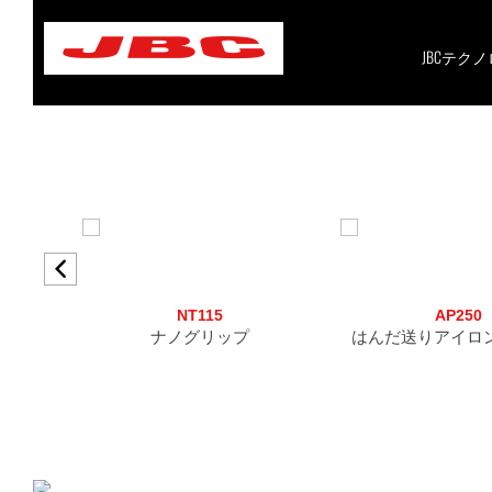
Skip
to
content
JBCテク
NT115
AP250
ナノグリップ
はんだ送りアイロ