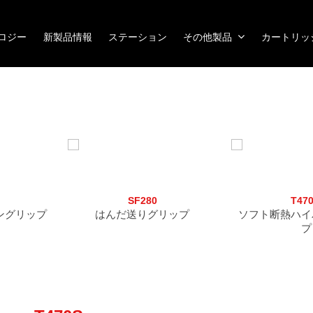
ノロジー
新製品情報
ステーション
その他製品
カートリッ
SF280
T47
ングリップ
はんだ送りグリップ
ソフト断熱ハイ
プ