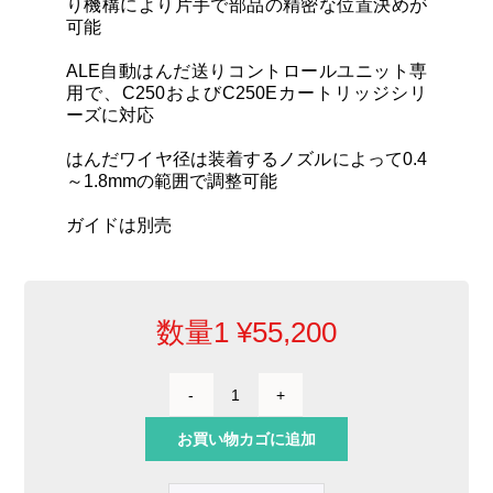
り機構により片手で部品の精密な位置決めが
可能
ALE自動はんだ送りコントロールユニット専
用で、C250およびC250Eカートリッジシリ
ーズに対応
はんだワイヤ径は装着するノズルによって0.4
～1.8mmの範囲で調整可能
ガイドは別売
数量1
¥
55,200
角
度
お買い物カゴに追加
付
き
自