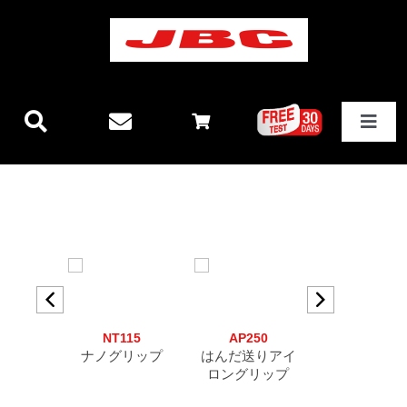
Skip
to
content
Toggle
Navigat
JBCテクノロジー
新製品情報
ステーション
NT115
AP250
SF280
その他製品
ナノグリップ
はんだ送りアイ
はんだ送り
ロングリップ
ップ