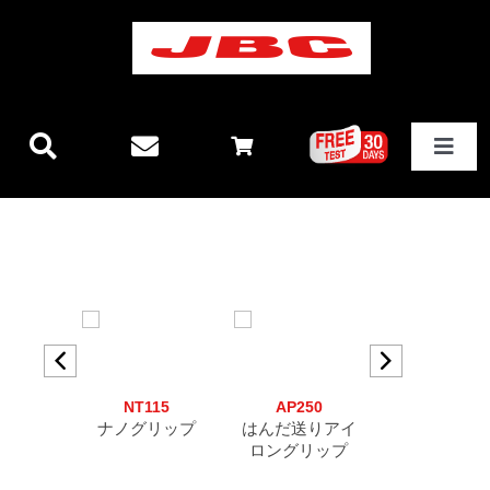
Skip
to
content
Toggle
Navigat
JBCテクノロジー
新製品情報
ステーション
NT115
AP250
SF280
その他製品
ナノグリップ
はんだ送りアイ
はんだ送り
ロングリップ
ップ