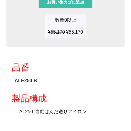
お買い物カゴに追加
は
ん
だ
数量0以上
送
り
¥
55,170
¥
55,170
ア
イ
ロ
ン
個
品番
ALE250-B
製品構成
1
AL250
自動はんだ送りアイロン