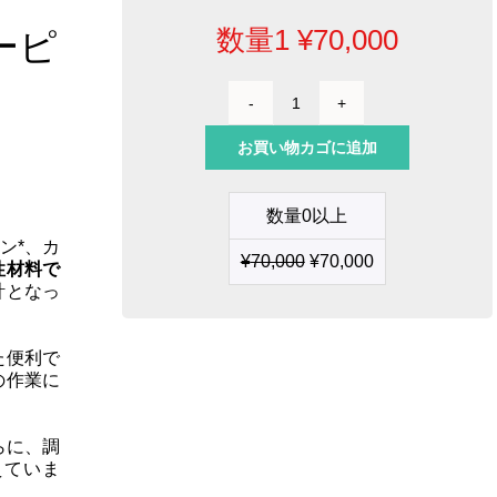
数量1
¥
70,000
ーピ
高
温
お買い物カゴに追加
ワ
イ
ヤ
数量0以上
ー
ス
ロン*、カ
¥
70,000
¥
70,000
ト
性材料で
リ
計となっ
ッ
パ
ー
た便利で
ピ
の作業に
ン
セ
ッ
らに、調
ト
えていま
個