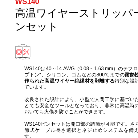
WS140
高温ワイヤーストリッパ
ンセット
WS140は40～14 AWG（0.08～1.63 mm）のテフ
プトン*、シリコン、ゴムなどの800℃までの
耐熱
作られた高温ワイヤー絶縁材を剥離する
特別な設
ています。
改良された設計により、小型で人間工学に基づい
とても安全なツールとなっており、非常に高温時
おいても火傷を防ぐことができます。
WS140ピンセットは開口部の調節が可能です。さ
節式ケーブル長さ選択とネジ止めシステムを備
す。