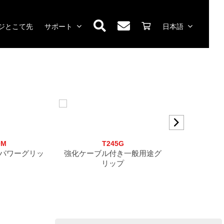
ジとこて先
サポート
日本語
0M
T245G
N
パワーグリッ
強化ケーブル付き一般用途グ
ナノ
リップ