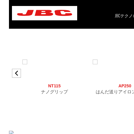
Skip
to
content
JBCテク
NT115
AP250
ナノグリップ
はんだ送りアイロ