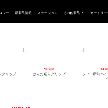
ノロジー
新製品情報
ステーション
その他製品
カートリッ
SF280
T47
ングリップ
はんだ送りグリップ
ソフト断熱ハイ
プ