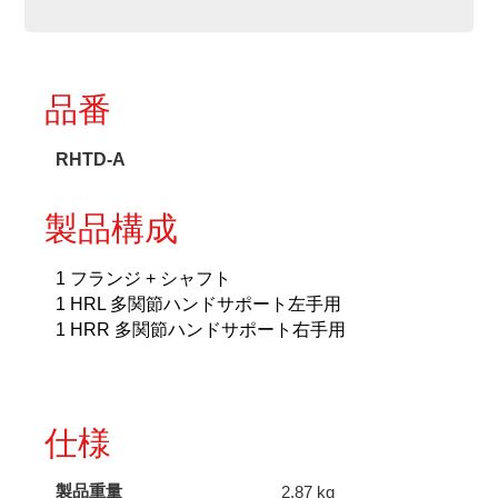
ー
ト
テ
ー
ブ
品番
ル
セ
ッ
RHTD-A
テ
ィ
製品構成
ン
グ
両
1 フランジ + シャフト
手
1 HRL 多関節ハンドサポート左手用
用
1 HRR 多関節ハンドサポート右手用
個
仕様
製品重量
2.87 kg