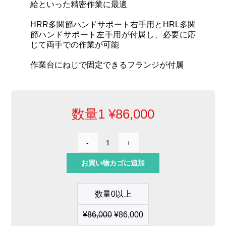
給といった精密作業に最適
HRR多関節ハンドサポート右手用とHRL多関
節ハンドサポート左手用が付属し、必要に応
じて両手での作業が可能
作業台にねじで固定できるフランジが付属
数量1
¥
86,000
多
関
お買い物カゴに追加
節
ハ
ン
数量0以上
ド
サ
¥
86,000
¥
86,000
ポ