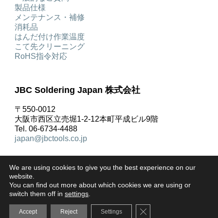
製品仕様
メンテナンス・補修
消耗品
はんだ付け作業温度
こて先クリーニング
RoHS指令対応
JBC Soldering Japan 株式会社
〒550-0012
大阪市西区立売堀1-2-12本町平成ビル9階
Tel. 06-6734-4488
japan@jbctools.co.jp
We are using cookies to give you the best experience on our
website.
You can find out more about which cookies we are using or
著作権 © JBC Soldering S.L. |
リーガルノーティス
|
プ
switch them off in
settings
.
ライバシーポリシー
|
ご利用規約
|
クッキーポリシー
|
Close GDPR Cookie Ba
Accept
Reject
Settings
お問合せ