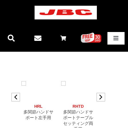
Skip
to
content
Toggle
Navigat
JBCテクノロジー
新製品情報
ステーション
BS
HRL
RHTD
RHT
その他製品
Bサポー
多関節ハンドサ
多関節ハンドサ
多関節ハン
ト
ポート左手用
ポートテーブル
ポートテー
セッティング両
セッティン