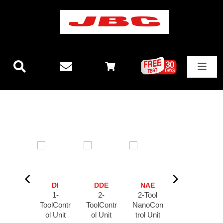
Skip
to
content
Toggle
Navigat
JBCテクノロジー
新製品情報
ステーション
DI
DDE
NAE
DME
その他製品
1-
2-
2-Tool
4-
ToolContr
ToolContr
NanoCon
ToolContr
ol Unit
ol Unit
trol Unit
ol Unit