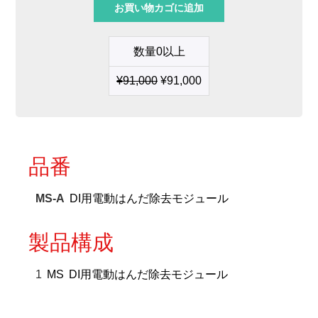
お買い物カゴに追加
CS
用
電
数量0以上
動
は
¥
91,000
¥
91,000
ん
だ
除
去
モ
ジ
品番
ュ
ー
ル
MS-A
DI用電動はんだ除去モジュール
個
製品構成
1
MS
DI用電動はんだ除去モジュール