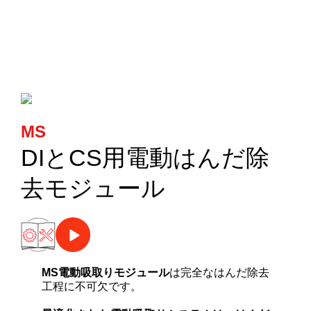
カートリッジとこて先
サポート
検索
MS
お問合せ
DIとCS用電動はんだ除
去モジュール
ショッピングカート
日本語
MS電動吸取りモジュール
は完全なはんだ除去
工程に不可欠です。