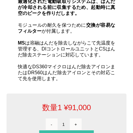
最適化された電動吸取りシステムは、はんだ
が冷却される前に収集するため、起動時に真
空のピークを作りだします。
モジュールの耐久を保つために
交換が容易な
フィルター
が付属します。
MS
は溶融はんだを除去しながらこて先温度を
管理する、DIコントロールユニットとCSはん
だ除去ステーションに対応しています。
快適なDS360マイクロはんだ除去アイロンま
たはDR560はんだ除去アイロンとその対応こ
て先を使用します。
数量1
¥
91,000
DI
と