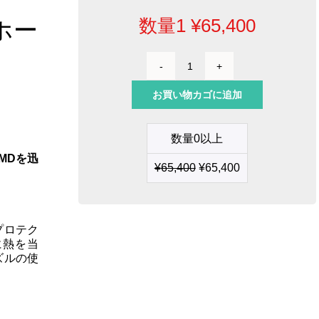
数量1
¥
65,400
ホー
JTSE-
UA
お買い物カゴに追加
用
精
密
数量0以上
ヒ
ー
MDを迅
¥
65,400
¥
65,400
タ
ー
ホ
ー
ス
プロテク
セ
に熱を当
ッ
ズルの使
ト
個