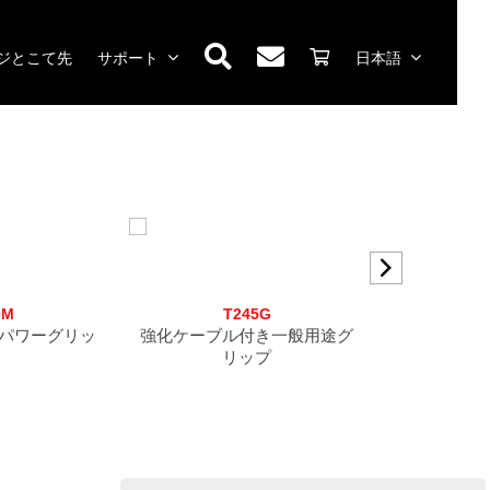
ジとこて先
サポート
日本語
0M
T245G
N
パワーグリッ
強化ケーブル付き一般用途グ
ナノ
リップ