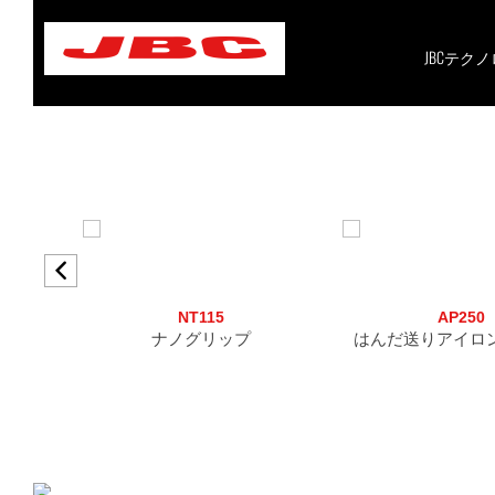
Skip
to
content
JBCテク
NT115
AP250
ナノグリップ
はんだ送りアイロ