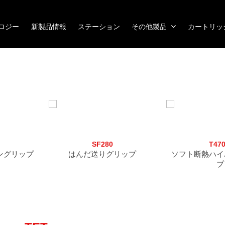
ノロジー
新製品情報
ステーション
その他製品
カートリッ
SF280
T47
ングリップ
はんだ送りグリップ
ソフト断熱ハイ
プ