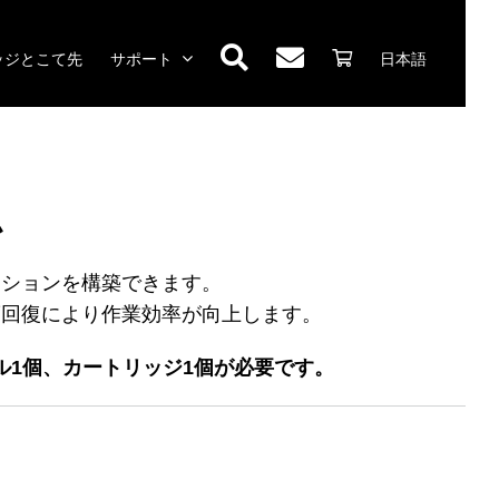
ッジとこて先
サポート
日本語
ム
ーションを構築できます。
度回復により作業効率が向上します。
ル1個、カートリッジ1個が必要です。