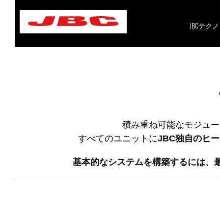
Skip
to
content
JBCテク
積み重ね可能なモジュー
すべてのユニットに
JBC独自のヒ
基本的なシステムを構築するには、最