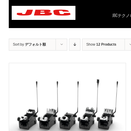
Skip
to
content
JBCテク
Sort by
デフォルト順
Show
12 Products