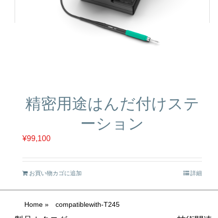
精密用途はんだ付けステ
ーション
¥
99,100
お買い物カゴに追加
詳細
Home
»
compatiblewith-T245