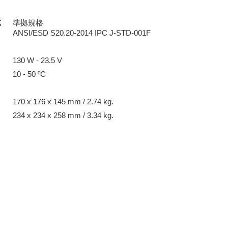
抗
準拠規格
ANSI/ESD S20.20-2014 IPC J-STD-001F
130 W - 23.5 V
10 - 50 ºC
170 x 176 x 145 mm / 2.74 kg.
234 x 234 x 258 mm / 3.34 kg.