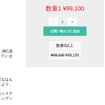
数量1
¥
99,100
は
ん
お買い物カゴに追加
だ
付
け
数量0以上
ス
JBC高
テ
¥
99,100
¥
99,100
っていま
ー
シ
ョ
ン
個
質なはん
により、
換システ
ニングシ