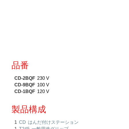
品番
CD-2BQF
230 V
CD-9BQF
100 V
CD-1BQF
120 V
製品構成
1
CD
はんだ付けステーション
1
T245
一般用途グリップ