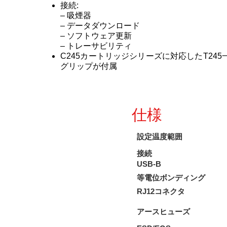
接続:
– 吸煙器
– データダウンロード
– ソフトウェア更新
– トレーサビリティ
C245カートリッジシリーズに対応したT245
グリップが付属
仕様
設定温度範囲
接続
USB-B
等電位ボンディング
RJ12コネクタ
アースヒューズ