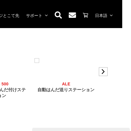
ジとこて先
サポート
日本語
 500
ALE
んだ付けステ
自動はんだ送りステーション
高精密用途
ョン