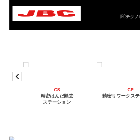
Skip
to
content
JBCテク
CS
CP
精密はんだ除去
精密リワークステ
ステーション