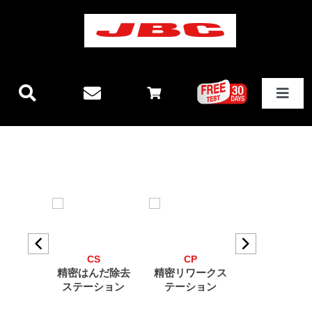
Skip
to
content
Toggle
Navigat
JBCテクノロジー
新製品情報
ステーション
CS
CP
DDSE
その他製品
精密はんだ除去
精密リワークス
2ツールリワ
ステーション
テーション
クステーシ