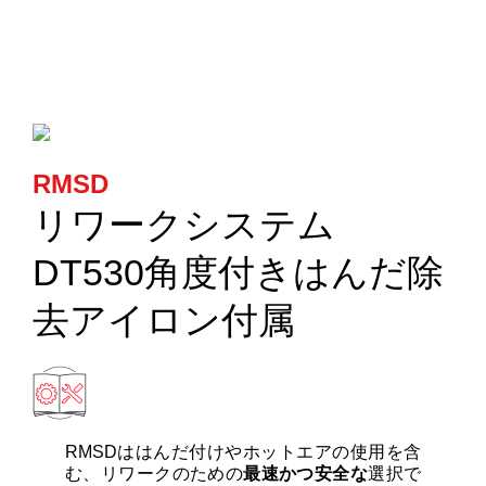
カートリッジとこて先
サポート
検索
RMSD
リワークシステム
お問合せ
DT530角度付きはんだ除
ショッピングカート
去アイロン付属
日本語
RMSDははんだ付けやホットエアの使用を含
む、リワークのための
最速かつ安全な
選択で