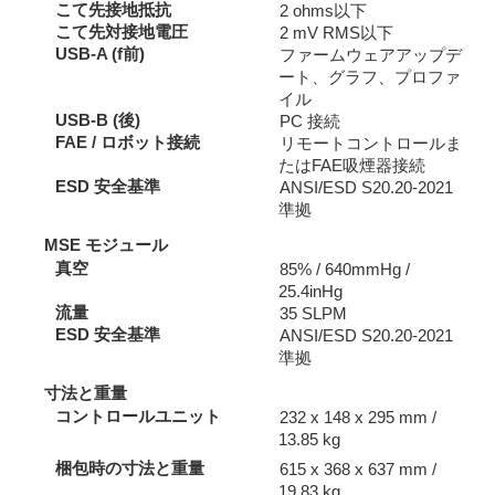
こて先接地抵抗
2 ohms以下
こて先対接地電圧
2 mV RMS以下
USB-A (f前)
ファームウェアアップデ
ート、グラフ、プロファ
イル
USB-B (後)
PC 接続
FAE / ロボット接続
リモートコントロールま
たはFAE吸煙器接続
ESD 安全基準
ANSI/ESD S20.20-2021
準拠
MSE モジュール
真空
85% / 640mmHg /
25.4inHg
流量
35 SLPM
ESD 安全基準
ANSI/ESD S20.20-2021
準拠
寸法と重量
コントロールユニット
232 x 148 x 295 mm /
13.85 kg
梱包時の寸法と重量
615 x 368 x 637 mm /
19.83 kg.