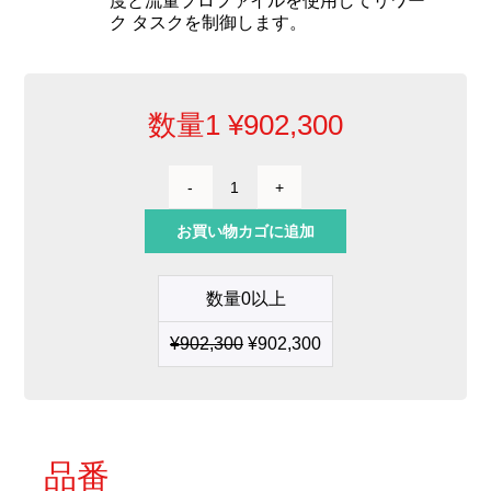
度と流量プロファイルを使用してリワー
ク タスクを制御します。
数量1
¥
902,300
リ
ワ
お買い物カゴに追加
ー
ク
シ
数量0以上
ス
テ
¥
902,300
¥
902,300
ム
DT530
角
度
付
き
品番
は