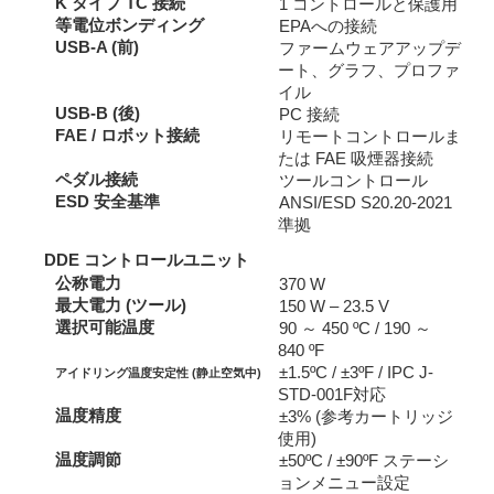
K タイプ TC 接続
1 コントロールと保護用
等電位ボンディング
EPAへの接続
USB-A (前)
ファームウェアアップデ
ート、グラフ、プロファ
イル
USB-B (後)
PC 接続
FAE / ロボット接続
リモートコントロールま
たは FAE 吸煙器接続
ペダル接続
ツールコントロール
ESD 安全基準
ANSI/ESD S20.20-2021
準拠
DDE コントロールユニット
公称電力
370 W
最大電力 (ツール)
150 W – 23.5 V
選択可能温度
90 ～ 450 ºC / 190 ～
840 ºF
±1.5ºC / ±3ºF / IPC J-
アイドリング温度安定性 (静止空気中)
STD-001F対応
温度精度
±3% (参考カートリッジ
使用)
温度調節
±50ºC / ±90ºF ステーシ
ョンメニュー設定