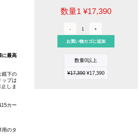
数量1
¥
17,390
ナ
ノ
お買い物カゴに追加
グ
リ
際に最高
ッ
数量0以上
プ
個
¥
17,390
¥
17,390
大鏡下の
リップは
防止しま
15カー
専用のタ