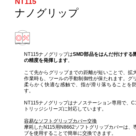
NT115
ナノグリップ
NT115ナノグリップは
SMD部品をはんだ付けする
の精度を発揮します
。
こて先からグリップまでの距離が短いことで、拡
作業時も、ツールの手動制御性が保たれます。グ
柔らかく快適な感触で、指が滑り落ちることを
す。
NT115ナノグリップはナノステーション専用で、C1
トリッジシリーズに対応しています。
容易なソフトグリップカバー交換
摩耗したN115用N8662ソフトグリップカバーは、
ブを使用することで簡単に交換できます。