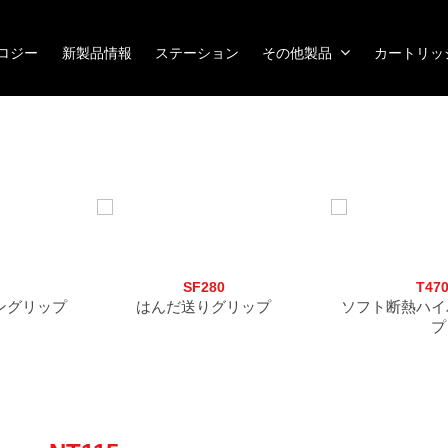
ノロジー
新製品情報
ステーション
その他製品
カートリッ
SF280
T47
ングリップ
はんだ送りグリップ
ソフト断熱ハイ
プ