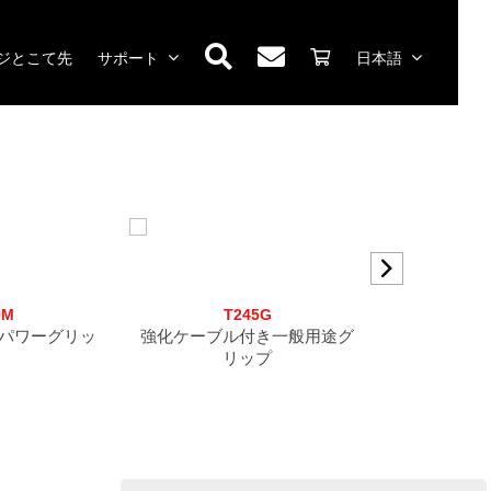
ジとこて先
サポート
日本語
0M
T245G
N
パワーグリッ
強化ケーブル付き一般用途グ
ナノ
リップ