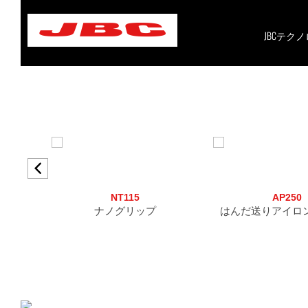
Skip
to
content
JBCテク
NT115
AP250
ナノグリップ
はんだ送りアイロ