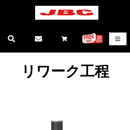
Skip
to
content
Toggle
Navigat
JBCテクノロジー
リワーク工程
新製品情報
ステーション
その他製品